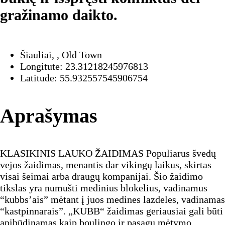
gražinamo daikto.
Šiauliai, , Old Town
Longitute: 23.31218245976813
Latitude: 55.932557545906754
Aprašymas
KLASIKINIS LAUKO ŽAIDIMAS Populiarus švedų
vejos žaidimas, menantis dar vikingų laikus, skirtas
visai šeimai arba draugų kompanijai. Šio žaidimo
tikslas yra numušti medinius blokelius, vadinamus
“kubbs’ais” mėtant į juos medines lazdeles, vadinamas
“kastpinnarais”. „KUBB“ žaidimas geriausiai gali būti
apibūdinamas kaip boulingo ir pasagų mėtymo