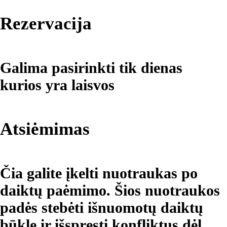
Rezervacija
Galima pasirinkti tik dienas
kurios yra laisvos
Atsiėmimas
Čia galite įkelti nuotraukas po
daiktų paėmimo. Šios nuotraukos
padės stebėti išnuomotų daiktų
būklę ir išspręsti konfliktus dėl