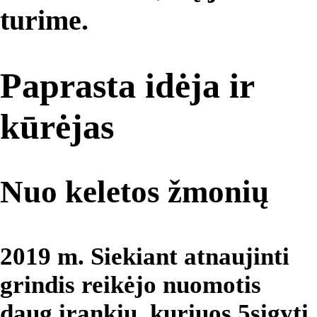
turime.
Paprasta idėja ir
kūrėjas
Nuo keletos žmonių
2019 m. Siekiant atnaujinti
grindis reikėjo nuomotis
daug įrankių, kuriuos 5sigyti