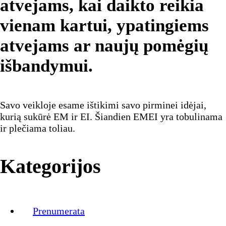
atvejams, kai daikto reikia
vienam kartui, ypatingiems
atvejams ar naujų pomėgių
išbandymui.
Savo veikloje esame ištikimi savo pirminei idėjai,
kurią sukūrė EM ir EI. Šiandien EMEI yra tobulinama
ir plečiama toliau.
Kategorijos
Prenumerata