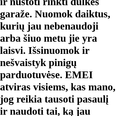
ir nustoti rinkti dulkes
garaže. Nuomok daiktus,
kurių jau nebenaudoji
arba šiuo metu jie yra
laisvi. Išsinuomok ir
nešvaistyk pinigų
parduotuvėse. EMEI
atviras visiems, kas mano,
jog reikia tausoti pasaulį
ir naudoti tai, ką jau