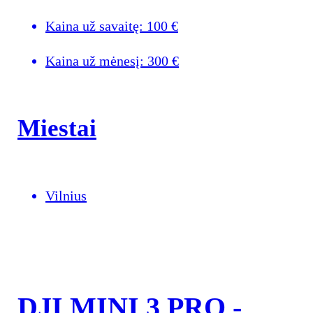
Kaina už savaitę:
100
€
Kaina už mėnesį:
300
€
Miestai
Vilnius
DJI MINI 3 PRO -