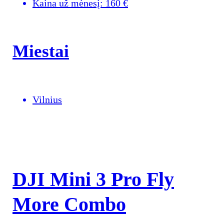
Kaina už mėnesį:
160
€
Miestai
Vilnius
DJI Mini 3 Pro Fly
More Combo