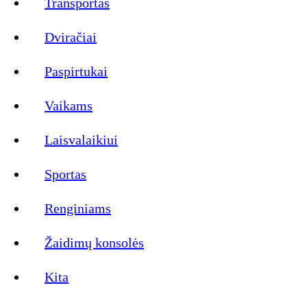
Transportas
Dviračiai
Paspirtukai
Vaikams
Laisvalaikiui
Sportas
Renginiams
Žaidimų konsolės
Kita