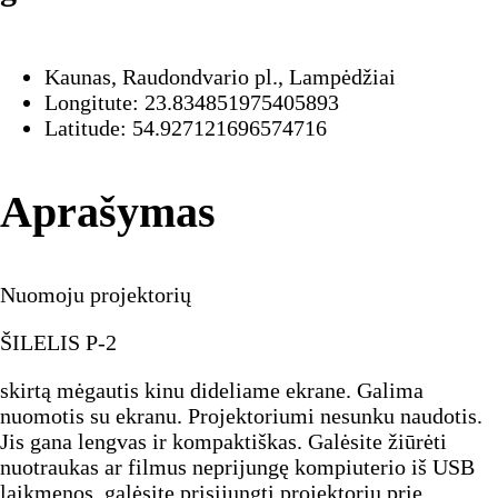
Kaunas, Raudondvario pl., Lampėdžiai
Longitute: 23.834851975405893
Latitude: 54.927121696574716
Aprašymas
Nuomoju projektorių
ŠILELIS P-2
skirtą mėgautis kinu dideliame ekrane. Galima
nuomotis su ekranu. Projektoriumi nesunku naudotis.
Jis gana lengvas ir kompaktiškas. Galėsite žiūrėti
nuotraukas ar filmus neprijungę kompiuterio iš USB
laikmenos, galėsite prisijungti projektorių prie