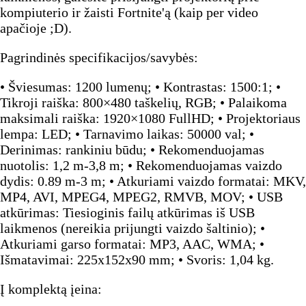
kompiuterio ir žaisti Fortnite'ą (kaip per video
apačioje ;D).
Pagrindinės specifikacijos/savybės:
• Šviesumas: 1200 lumenų; • Kontrastas: 1500:1; •
Tikroji raiška: 800×480 taškelių, RGB; • Palaikoma
maksimali raiška: 1920×1080 FullHD; • Projektoriaus
lempa: LED; • Tarnavimo laikas: 50000 val; •
Derinimas: rankiniu būdu; • Rekomenduojamas
nuotolis: 1,2 m-3,8 m; • Rekomenduojamas vaizdo
dydis: 0.89 m-3 m; • Atkuriami vaizdo formatai: MKV,
MP4, AVI, MPEG4, MPEG2, RMVB, MOV; • USB
atkūrimas: Tiesioginis failų atkūrimas iš USB
laikmenos (nereikia prijungti vaizdo šaltinio); •
Atkuriami garso formatai: MP3, AAC, WMA; •
Išmatavimai: 225x152x90 mm; • Svoris: 1,04 kg.
Į komplektą įeina: