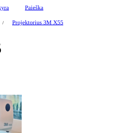
kyra
Paieška
Projektorius 3M X55
/
5