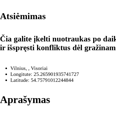
Atsiėmimas
Čia galite įkelti nuotraukas po d
ir išspręsti konfliktus dėl gražinam
Vilnius, , Visoriai
Longitute: 25.265901935741727
Latitude: 54.75791012244844
Aprašymas