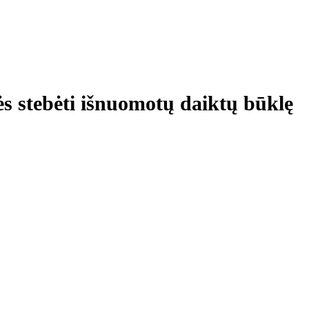
ės stebėti išnuomotų daiktų būklę