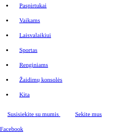
Paspirtukai
Vaikams
Laisvalaikiui
Sportas
Renginiams
Žaidimų konsolės
Kita
Susisiekite su mumis
Sekite mus
Facebook