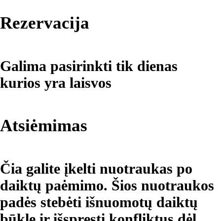
Rezervacija
Galima pasirinkti tik dienas
kurios yra laisvos
Atsiėmimas
Čia galite įkelti nuotraukas po
daiktų paėmimo. Šios nuotraukos
padės stebėti išnuomotų daiktų
būklę ir išspręsti konfliktus dėl