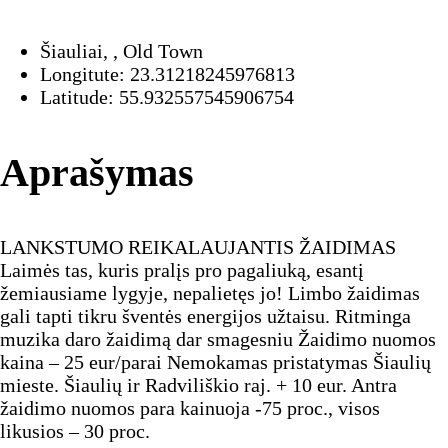
Šiauliai, , Old Town
Longitute: 23.31218245976813
Latitude: 55.932557545906754
Aprašymas
LANKSTUMO REIKALAUJANTIS ŽAIDIMAS
Laimės tas, kuris pralįs pro pagaliuką, esantį
žemiausiame lygyje, nepalietęs jo! Limbo žaidimas
gali tapti tikru šventės energijos užtaisu. Ritminga
muzika daro žaidimą dar smagesniu Žaidimo nuomos
kaina – 25 eur/parai Nemokamas pristatymas Šiaulių
mieste. Šiaulių ir Radviliškio raj. + 10 eur. Antra
žaidimo nuomos para kainuoja -75 proc., visos
likusios – 30 proc.