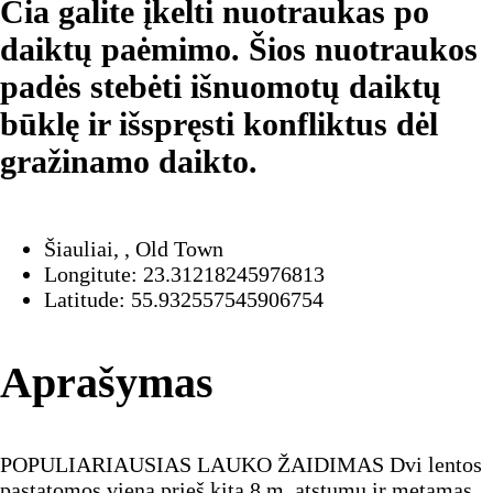
Čia galite įkelti nuotraukas po
daiktų paėmimo. Šios nuotraukos
padės stebėti išnuomotų daiktų
būklę ir išspręsti konfliktus dėl
gražinamo daikto.
Šiauliai, , Old Town
Longitute: 23.31218245976813
Latitude: 55.932557545906754
Aprašymas
POPULIARIAUSIAS LAUKO ŽAIDIMAS Dvi lentos
pastatomos viena prieš kitą 8 m. atstumu ir metamas