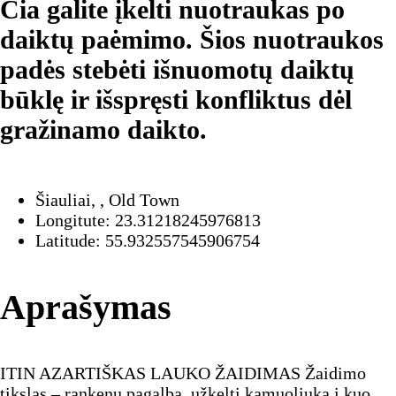
Čia galite įkelti nuotraukas po
daiktų paėmimo. Šios nuotraukos
padės stebėti išnuomotų daiktų
būklę ir išspręsti konfliktus dėl
gražinamo daikto.
Šiauliai, , Old Town
Longitute: 23.31218245976813
Latitude: 55.932557545906754
Aprašymas
ITIN AZARTIŠKAS LAUKO ŽAIDIMAS Žaidimo
tikslas – rankenų pagalba, užkelti kamuoliuką į kuo