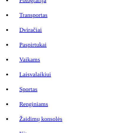
Transportas
Dviračiai
Paspirtukai
Vaikams
Laisvalaikiui
Sportas
Renginiams
Žaidimų konsolės