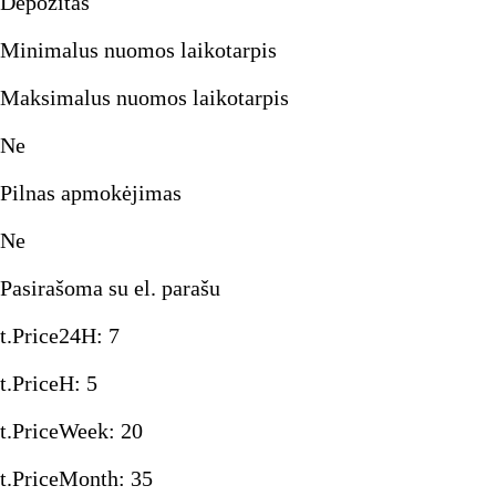
Depozitas
Minimalus nuomos laikotarpis
Maksimalus nuomos laikotarpis
Ne
Pilnas apmokėjimas
Ne
Pasirašoma su el. parašu
t.Price24H
:
7
t.PriceH
:
5
t.PriceWeek
:
20
t.PriceMonth
:
35