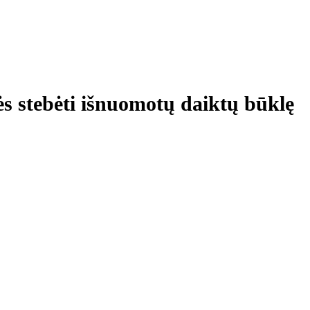
ės stebėti išnuomotų daiktų būklę