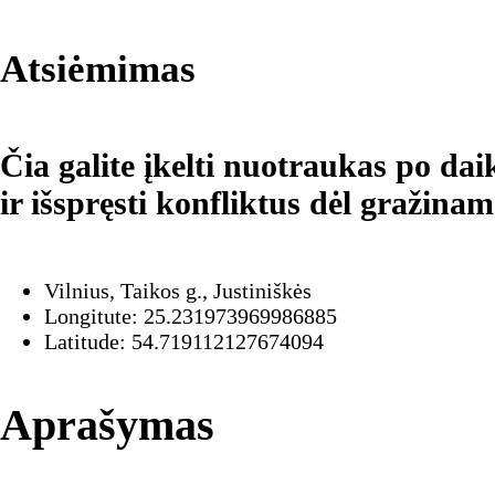
Atsiėmimas
Čia galite įkelti nuotraukas po d
ir išspręsti konfliktus dėl gražinam
Vilnius, Taikos g., Justiniškės
Longitute: 25.231973969986885
Latitude: 54.719112127674094
Aprašymas