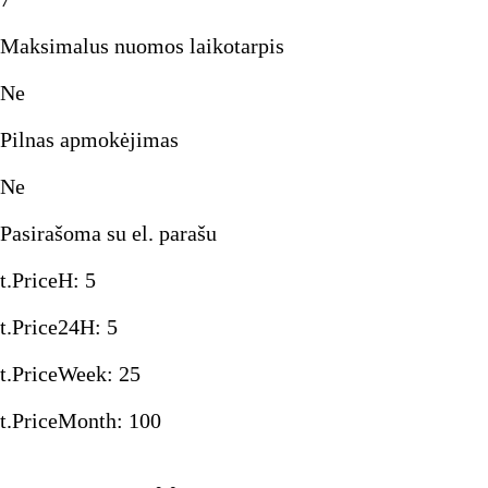
Maksimalus nuomos laikotarpis
Ne
Pilnas apmokėjimas
Ne
Pasirašoma su el. parašu
t.PriceH
:
5
t.Price24H
:
5
t.PriceWeek
:
25
t.PriceMonth
:
100