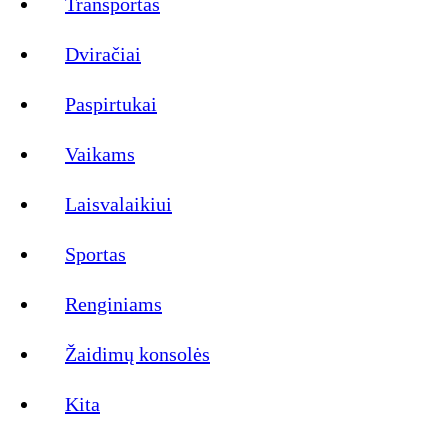
Transportas
Dviračiai
Paspirtukai
Vaikams
Laisvalaikiui
Sportas
Renginiams
Žaidimų konsolės
Kita