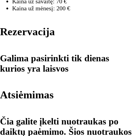
Kaina už savaitę:
70
€
Kaina už mėnesį:
200
€
Rezervacija
Galima pasirinkti tik dienas
kurios yra laisvos
Atsiėmimas
Čia galite įkelti nuotraukas po
daiktų paėmimo. Šios nuotraukos