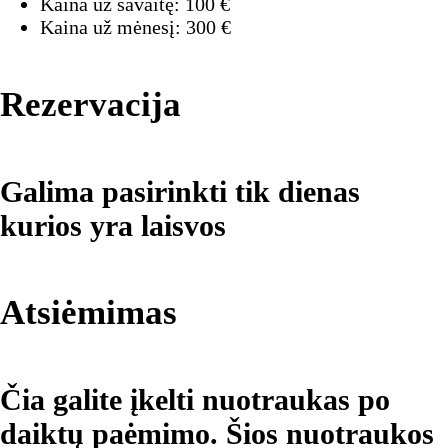
Kaina už savaitę:
100
€
Kaina už mėnesį:
300
€
Rezervacija
Galima pasirinkti tik dienas
kurios yra laisvos
Atsiėmimas
Čia galite įkelti nuotraukas po
daiktų paėmimo. Šios nuotraukos